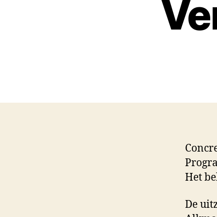
Ve
Concre
Progr
Het be
De uit