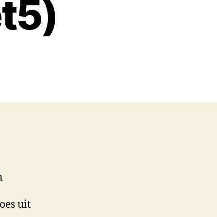
t5)
n
oes uit