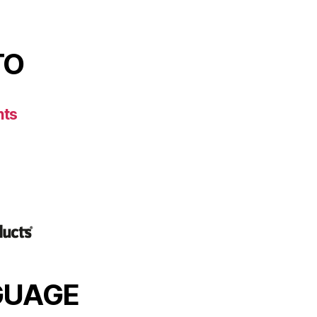
TO
nts
GUAGE