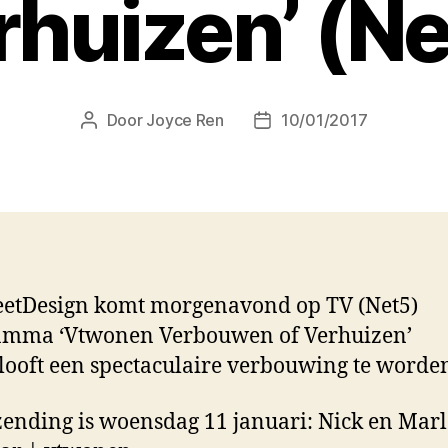
rhuizen’ (Ne
Door
Joyce Ren
10/01/2017
Berichtauteur
Berichtdatum
etDesign komt morgenavond op TV (Net5)
amma ‘Vtwonen Verbouwen of Verhuizen’
looft een spectaculaire verbouwing te worde
zending is woensdag 11 januari: Nick en Marl