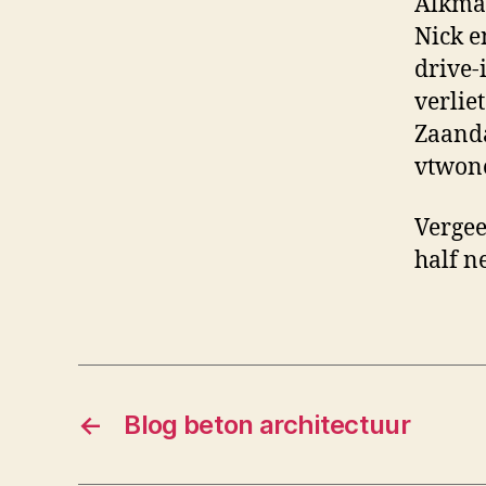
Alkma
Nick e
drive-
verlie
Zaan
vtwon
Vergee
half n
←
Blog beton architectuur