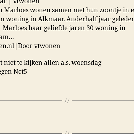
ar | vtwonen
n Marloes wonen samen met hun zoontje in 
in woning in Alkmaar. Anderhalf jaar gelede
t Marloes haar geliefde jaren 30 woning in
dam…
en.nl|Door vtwonen
t niet te kijken allen a.s. woensdag
egen Net5