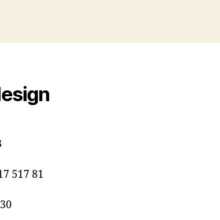
esign
B
17 517 81
:30