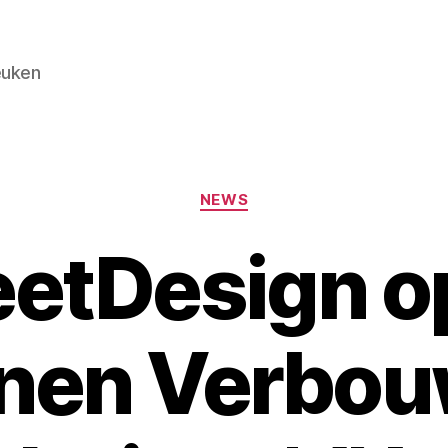
euken
Categorieën
NEWS
etDesign op
nen Verbou