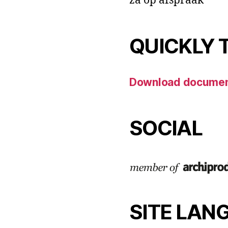
za op afspraak
QUICKLY 
Download docume
SOCIAL
SITE LAN